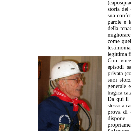
(caposqua
storia del
sua confer
parole e l
della tena
migliorare
come quell
testimoni
legittima f
Con voce 
episodi s
privata (c
suoi sfor
generale e
tragica cat
Da qui il
stesso a ca
prova di 
dispone 
propriame