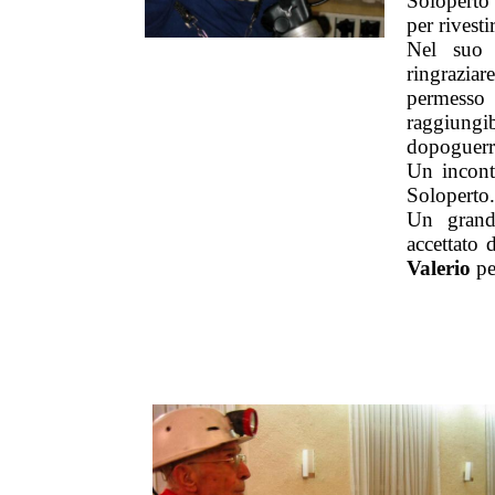
Soloperto 
per rivesti
Nel suo 
ringrazia
permesso
raggiungib
dopoguerr
Un incont
Soloperto.
Un grand
accettato 
Valerio
pe