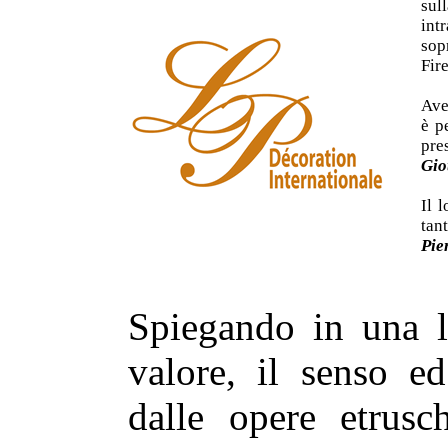
su
int
sop
Fir
Ave
è p
pre
Gio
Il 
tan
Pie
Spiegando in una li
valore, il senso ed
dalle opere etrusc